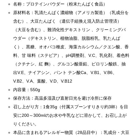
名称：プロテインパウダー（粉末たんぱく食品）
原材料名：乳清たんぱく濃縮物（アメリカ製造）（乳成分を
含む）、大豆たんぱく （遺伝子組換え混入防止管理済）
（大豆を含む）、難消化性デキストリン 、クリーミングパ
ウダー（デキストリン、植物油脂、脱脂粉乳、乳たんぱ
く）、黒糖、オオバコ種皮、海藻カルシウム／クエン酸、香
料、甘 味料（ステビア）、pH調整剤、V.C、乳化剤、着色料
（クチナシ、紅 麴）、グルコン酸亜鉛、ピロリン酸鉄、抽
出V.E、ナイアシン、パント テン酸Ca、V.B1、V.B6、
V.B2、V.A、葉酸、V.D、V.B12
内容量：550g
保存方法：高温多湿及び直射日光を避け冷所に保存
召し上がり方：1食35g（付属スプーンすりきり約3杯）を目
安に200～300mlのお水や牛乳などに溶かして、お召し上が
りください。
本品に含まれるアレルギー物質（28品目中）：乳成分・大豆