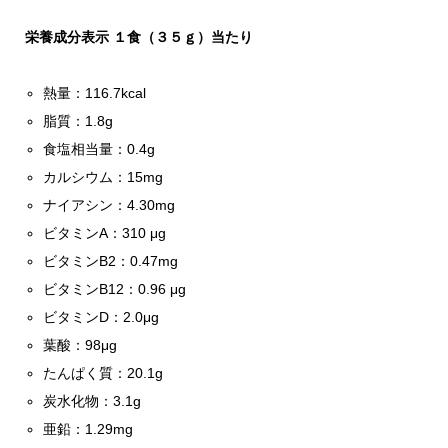
栄養成分表示 １食（３５ｇ）当たり
熱量：116.7kcal
脂質：1.8g
食塩相当量：0.4g
カルシウム：15mg
ナイアシン：4.30mg
ビタミンA：310 μg
ビタミンB2：0.47mg
ビタミンB12：0.96 μg
ビタミンD：2.0μg
葉酸：98μg
たんぱく質：20.1g
炭水化物：3.1g
亜鉛：1.29mg