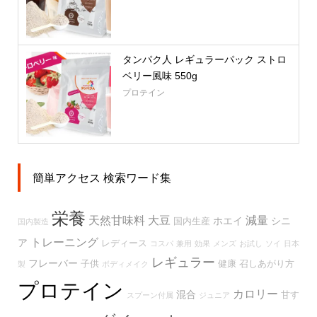
タンパク人 レギュラーパック ストロ
ベリー風味 550g
プロテイン
簡単アクセス 検索ワード集
栄養
天然甘味料
大豆
減量
ホエイ
シニ
国内生産
国内製造
トレーニング
ア
レディース
コスパ
兼用
効果
メンズ
お試し
ソイ
日本
レギュラー
フレーバー
子供
健康
召しあがり方
製
ボディメイク
プロテイン
カロリー
混合
甘す
スプーン付属
ジュニア