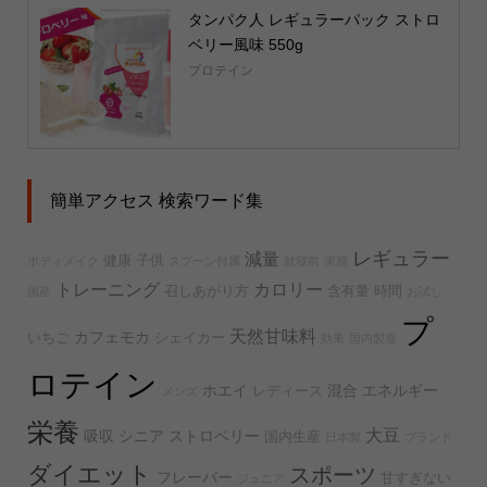
タンパク人 レギュラーパック ストロ
ベリー風味 550g
プロテイン
簡単アクセス 検索ワード集
レギュラー
減量
健康
子供
ボディメイク
スプーン付属
就寝前
実感
トレーニング
カロリー
召しあがり方
含有量
時間
国産
お試し
プ
天然甘味料
カフェモカ
いちご
シェイカー
効果
国内製造
ロテイン
ホエイ
混合
エネルギー
レディース
メンズ
栄養
大豆
吸収
シニア
ストロベリー
国内生産
日本製
ブランド
ダイエット
スポーツ
フレーバー
甘すぎない
ジュニア