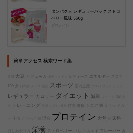
タンパク人 レギュラーパック ストロ
ベリー風味 550g
プロテイン
簡単アクセス 検索ワード集
大豆
カフェモカ
エネルギー
レディース
スコア
兼用
ボディメイク
スポーツ
100
女
国内生産
日本製
メンズ
国産
コスパ
ブランド
ソイ
ダイエット
レギュラー
カロリー
減量
ジュニア
国内製
トレーニング
シニア
吸収
時間
健康
シェイカ
造
実感
お試し
効果
プロテイン
天然甘味料
混合
ー
子供
スプーン付属
栄養
ストロベリー
ホエイ
フレーバー
召しあがり方
いちご
含