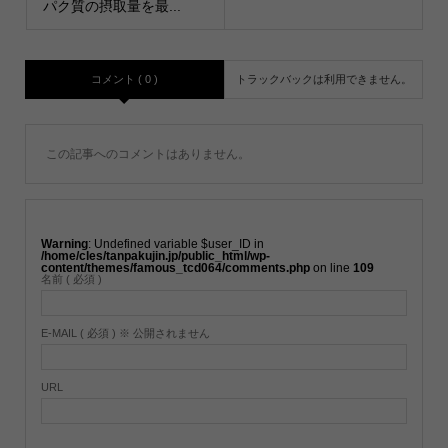
パク質の摂取量を最...
コメント ( 0 )
トラックバックは利用できません。
この記事へのコメントはありません。
Warning
: Undefined variable $user_ID in
/home/cles/tanpakujin.jp/public_html/wp-
content/themes/famous_tcd064/comments.php
on line
109
名前 ( 必須 )
E-MAIL ( 必須 ) ※ 公開されません
URL