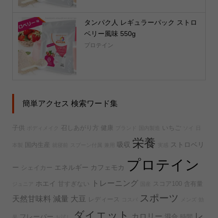
タンパク人 レギュラーパック ストロ
ベリー風味 550g
プロテイン
簡単アクセス 検索ワード集
子供
召しあがり方
健康
いちご
ボディメイク
ブランド
国内製造
ソイ
日
栄養
吸収
ストロベリ
国内生産
本製
就寝前
スプーン付属
兼用
実感
プロテイン
ー
エネルギー
カフェモカ
シェイカー
トレーニング
ホエイ
甘すぎない
スコア100
含有量
ジュニア
国産
スポーツ
天然甘味料
減量
大豆
レディース
コスパ
メンズ
効
ダイエット
レ
カロリー
フレーバー
混合
時間
果
お試し